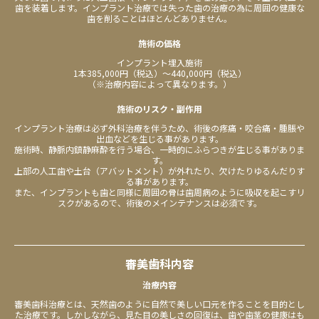
歯を装着します。インプラント治療では失った歯の治療の為に周囲の健康な
歯を削ることはほとんどありません。
施術の価格
インプラント埋入施術
1本385,000円（税込）〜440,000円（税込）
（※治療内容によって異なります。）
施術のリスク
・
副作用
インプラント治療は必ず外科治療を伴うため、術後の疼痛・咬合痛・腫脹や
出血などを生じる事があります。
施術時、静脈内鎮静麻酔を行う場合、一時的にふらつきが生じる事がありま
す。
上部の人工歯や土台（アバットメント）が外れたり、欠けたりゆるんだりす
る事があります。
また、インプラントも歯と同様に周囲の骨は歯周病のように吸収を起こすリ
スクがあるので、術後のメインテナンスは必須です。
審美歯科内容
治療内容
審美歯科治療とは、天然歯のように自然で美しい口元を作ることを目的とし
た治療です。しかしながら、見た目の美しさの回復は、歯や歯茎の健康はも