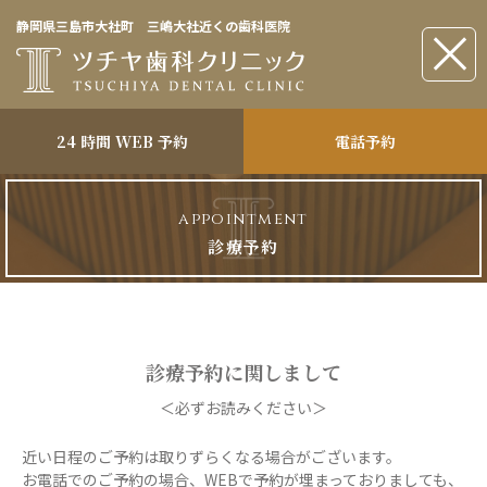
静岡県三島市大社町 三嶋大社近くの歯科医院
24 時間 WEB 予約
電話予約
a
p
p
o
i
n
t
m
e
n
t
診
療
予
約
診療予約に関しまして
＜必ずお読みください＞
近い日程のご予約は取りずらくなる場合がございます。
お電話でのご予約の場合、WEBで予約が埋まっておりましても、